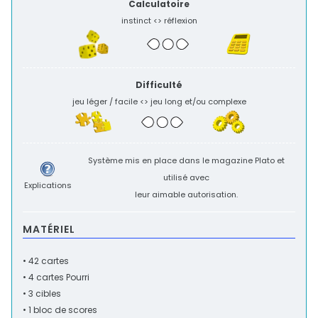
Calculatoire
instinct <> réflexion
Difficulté
jeu léger / facile <> jeu long et/ou complexe
Système mis en place dans le magazine
Plato
et
utilisé avec
Explications
leur aimable autorisation.
MATÉRIEL
• 42 cartes
• 4 cartes Pourri
• 3 cibles
• 1 bloc de scores