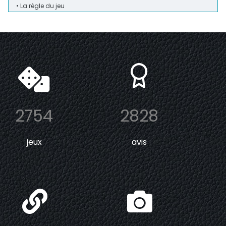
• La règle du jeu
2754
2828
jeux
avis