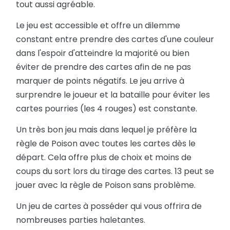
tout aussi agréable.
V
Le jeu est accessible et offre un dilemme
constant entre prendre des cartes d'une couleur
Z
dans l'espoir d'atteindre la majorité ou bien
C
éviter de prendre des cartes afin de ne pas
marquer de points négatifs. Le jeu arrive à
G
surprendre le joueur et la bataille pour éviter les
K
cartes pourries (les 4 rouges) est constante.
O
Un très bon jeu mais dans lequel je préfère la
règle de Poison avec toutes les cartes dès le
S
départ. Cela offre plus de choix et moins de
W
coups du sort lors du tirage des cartes. 13 peut se
#
jouer avec la règle de Poison sans problème.
D
Un jeu de cartes à posséder qui vous offrira de
nombreuses parties haletantes.
H