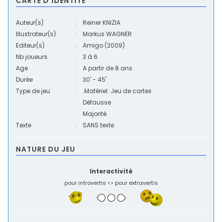
CARTE D'IDENTITÉ
Auteur(s)
:
Reiner KNIZIA
Illustrateur(s)
:
Markus WAGNER
Editeur(s)
:
Amigo
(2009)
Nb joueurs
:
3
à
6
Age
:
A partir de 8 ans
Durée
:
30' - 45'
Type de jeu
:
.Matériel: Jeu de cartes
Défausse
Majorité
Texte
:
SANS texte
NATURE DU JEU
Interactivité
pour introvertis <> pour extravertis