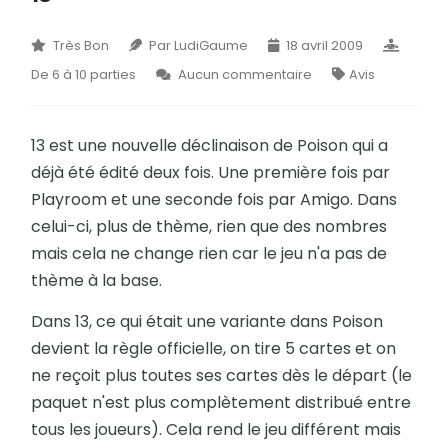
A
TRIBUNE
E
Très Bon
Par LudiGaume
18 avril 2009
BLOG
De 6 à 10 parties
Aucun commentaire
Avis
I
DOCUMENTS
M
13 est une nouvelle déclinaison de Poison qui a
CONTACT
Q
déjà été édité deux fois. Une première fois par
Playroom et une seconde fois par Amigo. Dans
U
celui-ci, plus de thème, rien que des nombres
Y
mais cela ne change rien car le jeu n'a pas de
thème à la base.
B
Dans 13, ce qui était une variante dans Poison
F
devient la règle officielle, on tire 5 cartes et on
J
ne reçoit plus toutes ses cartes dès le départ (le
paquet n'est plus complètement distribué entre
N
tous les joueurs). Cela rend le jeu différent mais
R