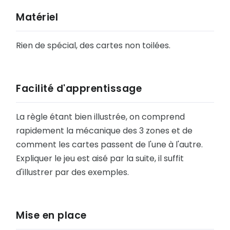
Matériel
V
Z
Rien de spécial, des cartes non toilées.
C
G
Facilité d'apprentissage
K
La règle étant bien illustrée, on comprend
O
rapidement la mécanique des 3 zones et de
S
comment les cartes passent de l'une à l'autre.
Expliquer le jeu est aisé par la suite, il suffit
W
d'illustrer par des exemples.
#
D
Mise en place
H