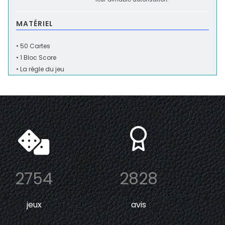
MATÉRIEL
• 50 Cartes
• 1 Bloc Score
• La règle du jeu
2754
2828
jeux
avis