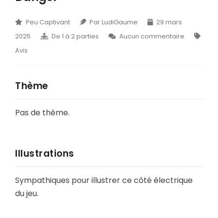
A
TRIBUNE
E
Peu Captivant
Par LudiGaume
29 mars
BLOG
2025
De 1 à 2 parties
Aucun commentaire
I
DOCUMENTS
Avis
M
CONTACT
Q
Thème
U
Pas de thème.
Y
B
Illustrations
F
J
Sympathiques pour illustrer ce côté électrique
du jeu.
N
R