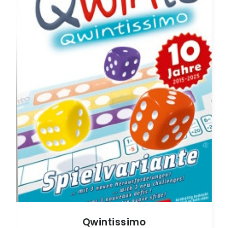
L
P
T
X
Qwintissimo