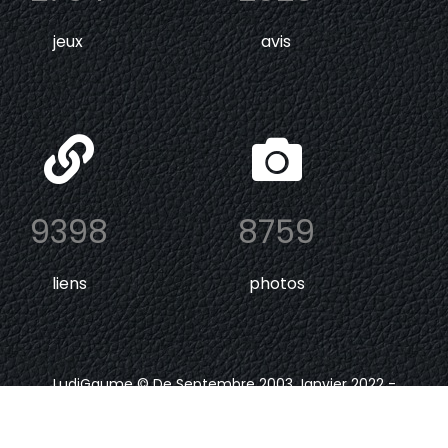
jeux
avis
9398
8759
liens
photos
LudiGaume © De Septembre 2003 Janvier 2022 -
Depuis Janvier 2024
.