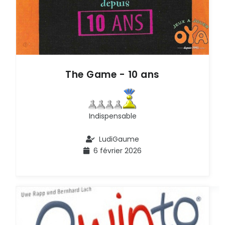
V
Z
C
The Game - 10 ans
G
K
Indispensable
O
LudiGaume
S
6 février 2026
W
#
D
H