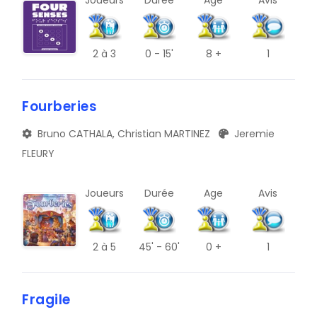
L
P
2
à 3
0 - 15'
8 +
1
T
Fourberies
X
Bruno CATHALA, Christian MARTINEZ
Jeremie
FLEURY
Joueurs
Durée
Age
Avis
2
à 5
45' - 60'
0 +
1
Fragile