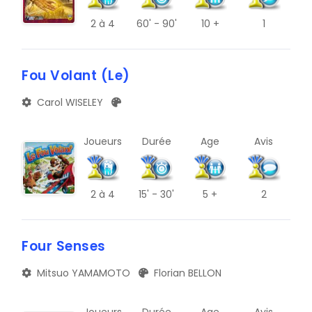
2
à 4
60' - 90'
10 +
1
V
Z
Fou Volant (Le)
C
Carol WISELEY
G
K
Joueurs
Durée
Age
Avis
O
S
2
à 4
15' - 30'
5 +
2
W
Four Senses
#
Mitsuo YAMAMOTO
Florian BELLON
D
H
Joueurs
Durée
Age
Avis