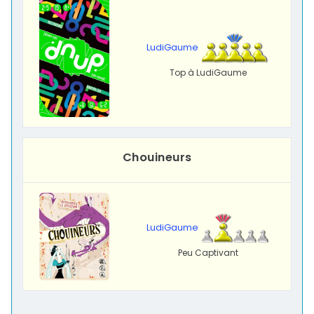
LudiGaume
Top à LudiGaume
Chouineurs
LudiGaume
Peu Captivant