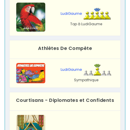
LudiGaume
Top à LudiGaume
Athlètes De Compète
LudiGaume
Sympathique
Courtisans - Diplomates et Confidents