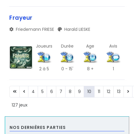
Frayeur
Friedemann FRIESE
Harald LIESKE
Joueurs
Durée
Age
Avis
2
à 5
0 - 15'
8 +
1
4
5
6
7
8
9
10
11
12
13
127 jeux
NOS DERNIÈRES PARTIES