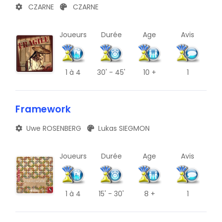
CZARNE
CZARNE
Joueurs
Durée
Age
Avis
1
à 4
30' - 45'
10 +
1
Framework
Uwe ROSENBERG
Lukas SIEGMON
Joueurs
Durée
Age
Avis
1
à 4
15' - 30'
8 +
1