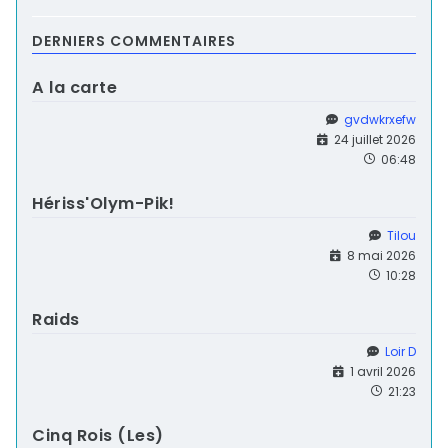
DERNIERS COMMENTAIRES
A la carte
gvdwkrxefw
24 juillet 2026
06:48
Hériss'Olym-Pik!
Tilou
8 mai 2026
10:28
Raids
Loir D
1 avril 2026
21:23
Cinq Rois (Les)