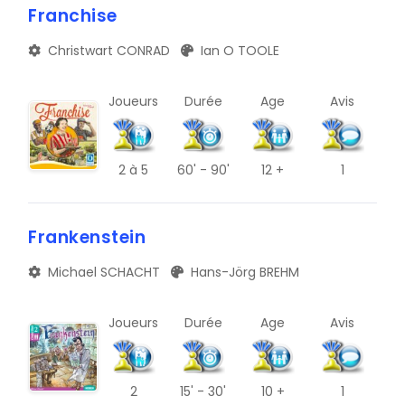
Franchise
Christwart CONRAD
Ian O TOOLE
Joueurs
Durée
Age
Avis
2
à 5
60' - 90'
12 +
1
Frankenstein
Michael SCHACHT
Hans-Jörg BREHM
Joueurs
Durée
Age
Avis
2
15' - 30'
10 +
1