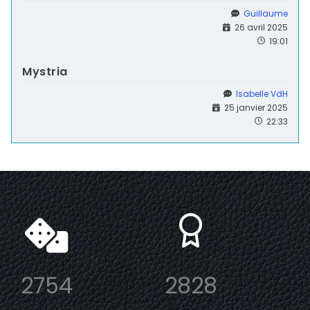
Guillaume
26 avril 2025
19:01
Mystria
Isabelle VdH
25 janvier 2025
22:33
2754
2828