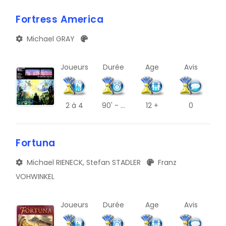
A
TRIBUNE
Fortress America
E
BLOG
Michael GRAY
I
DOCUMENTS
M
Joueurs
Durée
Age
Avis
CONTACT
Q
U
2
à 4
90' - ...
12 +
0
Y
Fortuna
B
Michael RIENECK, Stefan STADLER
Franz
F
VOHWINKEL
J
N
Joueurs
Durée
Age
Avis
R