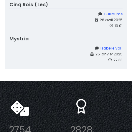
Cinq Rois (Les)
Guillaume
26 avril 2025
19:01
Mystria
Isabelle VdH
25 janvier 2025
22:33
2754
2828