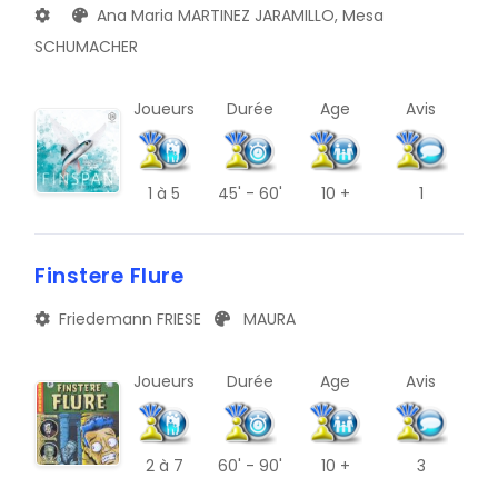
Ana Maria MARTINEZ JARAMILLO, Mesa
SCHUMACHER
Joueurs
Durée
Age
Avis
1
à 5
45' - 60'
10 +
1
Finstere Flure
Friedemann FRIESE
MAURA
Joueurs
Durée
Age
Avis
2
à 7
60' - 90'
10 +
3