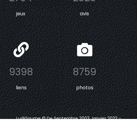
jeux
avis
9398
8759
liens
photos
LudiGaume © De Septembre 2003 Janvier 2022 -
Depuis Janvier 2024
.