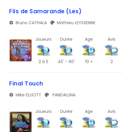
A
TRIBUNE
Fils de Samarande (Les)
E
BLOG
Bruno CATHALA
Mathieu LEYSSENNE
I
DOCUMENTS
M
Joueurs
Durée
Age
Avis
CONTACT
Q
U
2
à 5
45' - 60'
10 +
2
Y
Final Touch
B
Mike ELLIOTT
PANDALUNA
F
J
Joueurs
Durée
Age
Avis
N
R