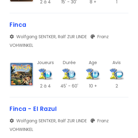
2
à 4
15' - 30'
8 +
1
V
Finca
Z
C
Wolfgang SENTKER, Ralf ZUR LINDE
Franz
VOHWINKEL
G
K
Joueurs
Durée
Age
Avis
O
S
2
à 4
45' - 60'
10 +
2
W
Finca - El Razul
#
Wolfgang SENTKER, Ralf ZUR LINDE
Franz
D
VOHWINKEL
H