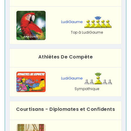
LudiGaume
Top à LudiGaume
Athlètes De Compète
LudiGaume
Sympathique
Courtisans - Diplomates et Confidents