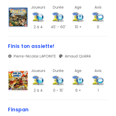
Joueurs
Durée
Age
Avis
L
P
2
à 4
45' - 60'
10 +
0
T
X
Finis ton assiette!
Pierre-Nicolas LAPOINTE
Arnaud QUéRé
Joueurs
Durée
Age
Avis
2
à 4
0 - 15'
6 +
1
Finspan