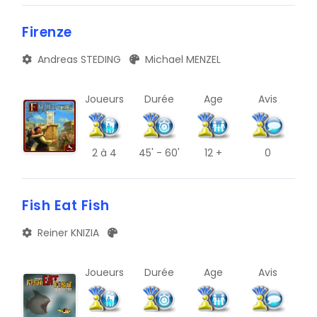
Firenze
Andreas STEDING
Michael MENZEL
Joueurs
Durée
Age
Avis
2
à 4
45' - 60'
12 +
0
Fish Eat Fish
Reiner KNIZIA
Joueurs
Durée
Age
Avis