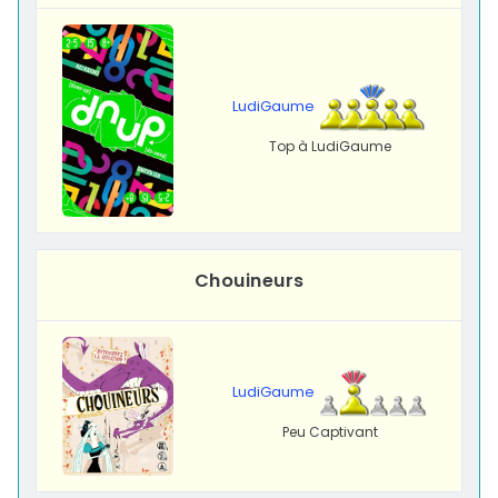
LudiGaume
Top à LudiGaume
Chouineurs
LudiGaume
Peu Captivant