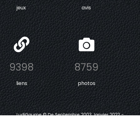
jeux
avis
9398
8759
liens
photos
LudiGaume © De Septembre 2003 Janvier 2022 -
Depuis Janvier 2024
.