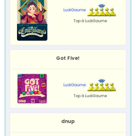
LudiGaume
Top à LudiGaume
Got Five!
LudiGaume
Top à LudiGaume
dnup