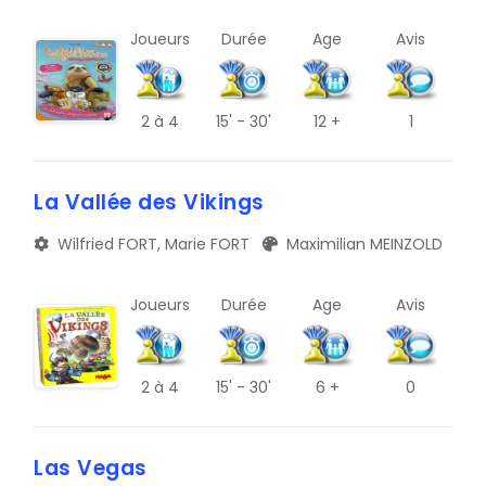
L
Joueurs
Durée
Age
Avis
P
T
2
à 4
15' - 30'
12 +
1
X
La Vallée des Vikings
Wilfried FORT, Marie FORT
Maximilian MEINZOLD
Joueurs
Durée
Age
Avis
2
à 4
15' - 30'
6 +
0
Las Vegas