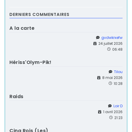
DERNIERS COMMENTAIRES
A la carte
gvdwkrxefw
24 juillet 2026
06:48
Hériss'Olym-Pik!
Tilou
8 mai 2026
10:28
Raids
Loir D
1 avril 2026
21:23
Cinq Rois (Les)