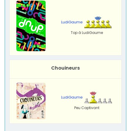
LudiGaume
Top à LudiGaume
Chouineurs
LudiGaume
Peu Captivant