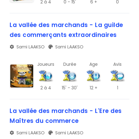
2
à 4
0 - 15'
6 +
0
V
La vallée des marchands - La guilde
Z
des commerçants extraordinaires
C
Sami LAAKSO
Sami LAAKSO
G
K
Joueurs
Durée
Age
Avis
O
S
2
à 4
15' - 30'
12 +
1
W
La vallée des marchands - L'Ere des
#
Maîtres du commerce
D
Sami LAAKSO
Sami LAAKSO
H