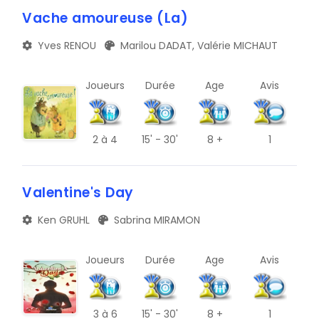
Vache amoureuse (La)
Yves RENOU
Marilou DADAT, Valérie MICHAUT
Joueurs
Durée
Age
Avis
2
à 4
15' - 30'
8 +
1
Valentine's Day
Ken GRUHL
Sabrina MIRAMON
Joueurs
Durée
Age
Avis
3
à 6
15' - 30'
8 +
1