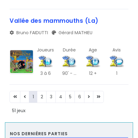
Vallée des mammouths (La)
Bruno FAIDUTTI
Gérard MATHIEU
Joueurs
Durée
Age
Avis
3
à 6
90' - ...
12 +
1
1
2
3
4
5
6
51 jeux
NOS DERNIÈRES PARTIES