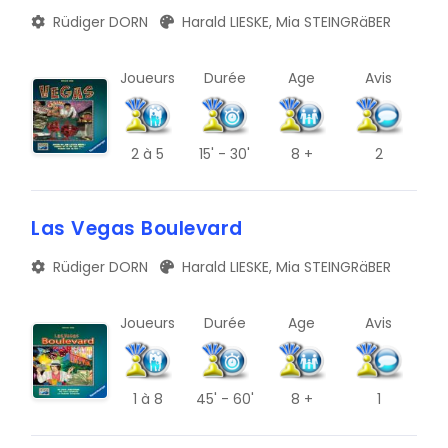
Rüdiger DORN
Harald LIESKE, Mia STEINGRäBER
Joueurs
Durée
Age
Avis
2
à 5
15' - 30'
8 +
2
Las Vegas Boulevard
Rüdiger DORN
Harald LIESKE, Mia STEINGRäBER
Joueurs
Durée
Age
Avis
1
à 8
45' - 60'
8 +
1