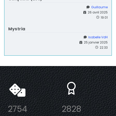
Guillaume
26 avril 2025
19:01
Mystria
Isabelle VdH
25 janvier 2025
22:33
2754
2828