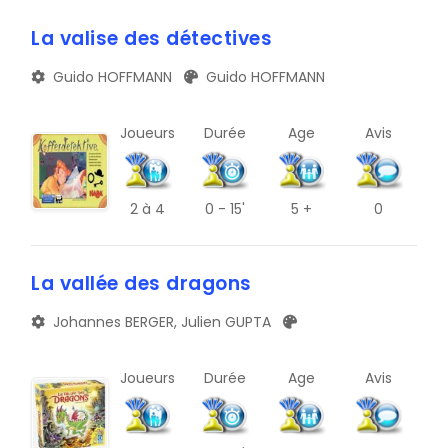
A
TRIBUNE
La valise des détectives
E
BLOG
Guido HOFFMANN
Guido HOFFMANN
I
DOCUMENTS
M
Joueurs
Durée
Age
Avis
CONTACT
Q
U
2
à 4
0 - 15'
5 +
0
Y
La vallée des dragons
B
Johannes BERGER, Julien GUPTA
F
J
Joueurs
Durée
Age
Avis
N
R